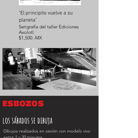
"El principito vuelve a su
planeta"
Serigrafía del taller Ediciones
Axolotl.
$1,500.-MX
ESBOZOS
los sábados se dibuja
Dibujos realizados en sesión con modelo vivo
entre 1 y 20 minutos.