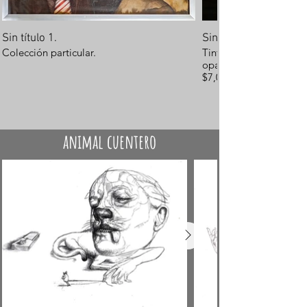
Sin título 1.
Sin título 2
Colección particular.
Tinta sobre papel
opalina.
$7,000.-
animal cuentero